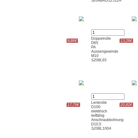
S208BRD12512A
Doppelrolle
8,86€
13,28€
D65
PA
Aussengewinde
M10
S208L65
Lenkrolle
17,79€
20,82€
D100
elektrisch
leitfähig
Anschraubbohrung
D10,5
S208L100A