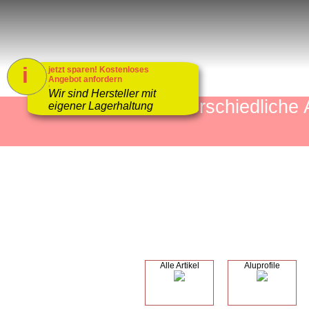
i
jetzt sparen! Kostenloses
Angebot anfordern
1
Wir sind Hersteller mit
mehr als 4000 unterschiedlic
eigener Lagerhaltung
Alle Artikel
Aluprofile