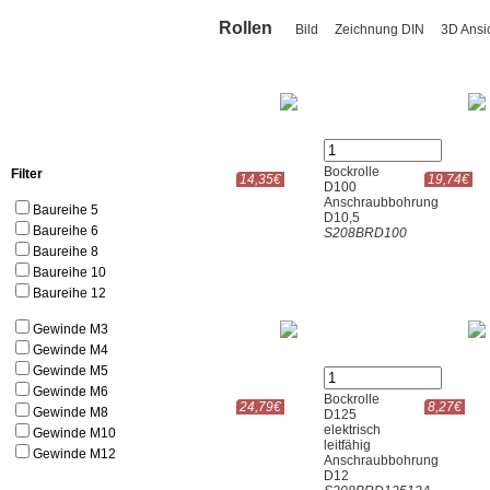
Rollen
Bild
Zeichnung DIN
3D Ans
Bockrolle
Filter
14,35€
19,74€
D100
Anschraubbohrung
Baureihe 5
D10,5
Baureihe 6
S208BRD100
Baureihe 8
Baureihe 10
Baureihe 12
Gewinde M3
Gewinde M4
Gewinde M5
Gewinde M6
Bockrolle
24,79€
8,27€
Gewinde M8
D125
elektrisch
Gewinde M10
leitfähig
Gewinde M12
Anschraubbohrung
D12