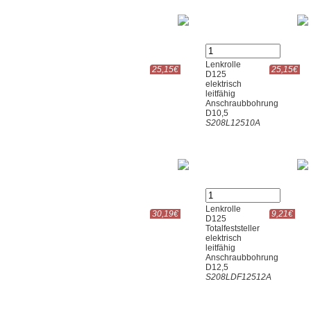
Lenkrolle
25,15€
25,15€
D125
elektrisch
leitfähig
Anschraubbohrung
D10,5
S208L12510A
Lenkrolle
30,19€
9,21€
D125
Totalfeststeller
elektrisch
leitfähig
Anschraubbohrung
D12,5
S208LDF12512A