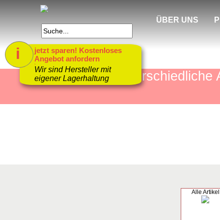
ÜBER UNS
P
i
jetzt sparen! Kostenloses
Angebot anfordern
1
Wir sind Hersteller mit
mehr als 4000 unterschiedlic
eigener Lagerhaltung
Alle Artikel