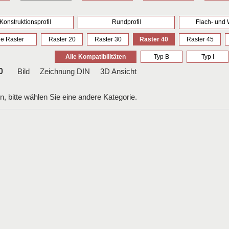
Konstruktionsprofil
Rundprofil
Flach- und W
le Raster
Raster 20
Raster 30
Raster 40
Raster 45
Alle Kompatibilitäten
Typ B
Typ I
0
Bild
Zeichnung DIN
3D Ansicht
n, bitte wählen Sie eine andere Kategorie.