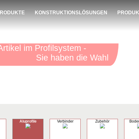
RODUKTE
KONSTRUKTIONSLÖSUNGEN
PRODUK
he Artikel im Profilsystem -
Sie haben die Wahl
Aluprofile
Verbinder
Zubehör
Bode