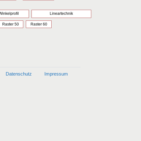
inkelprofil
Lineartechnik
Raster 50
Raster 60
Datenschutz
Impressum