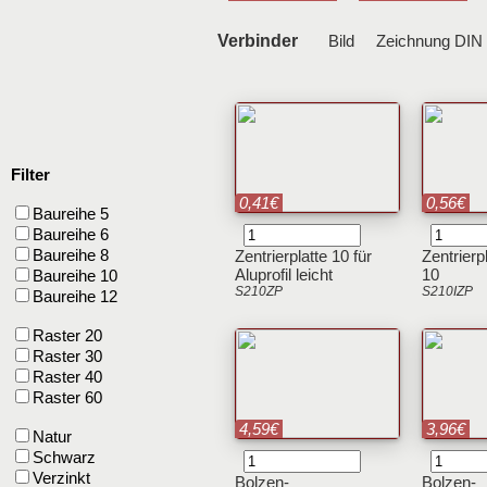
Verbinder
Bild
Zeichnung D
Filter
0,41€
0,56€
Baureihe 5
Baureihe 6
Baureihe 8
Zentrierplatte 10 für
Zentrierp
Aluprofil leicht
10
Baureihe 10
S210ZP
S210IZP
Baureihe 12
Raster 20
Raster 30
Raster 40
Raster 60
4,59€
3,96€
Natur
Schwarz
Verzinkt
Bolzen-
Bolzen-