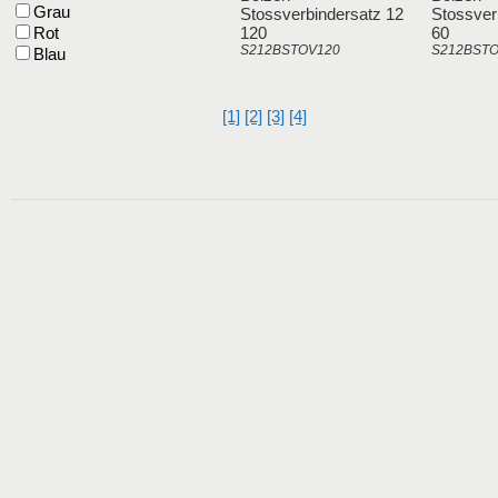
Grau
Stossverbindersatz 12
Stossver
Rot
120
60
S212BSTOV120
S212BST
Blau
[1]
[2]
[3]
[4]