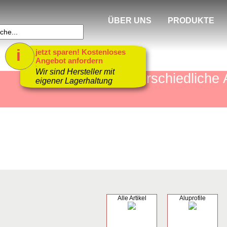
ÜBER UNS
PRODUKTE
i
jetzt sparen! Kostenloses
Angebot anfordern
1
Wir sind Hersteller mit
mehr als 4000 unterschiedlic
eigener Lagerhaltung
Alle Artikel
Aluprofile