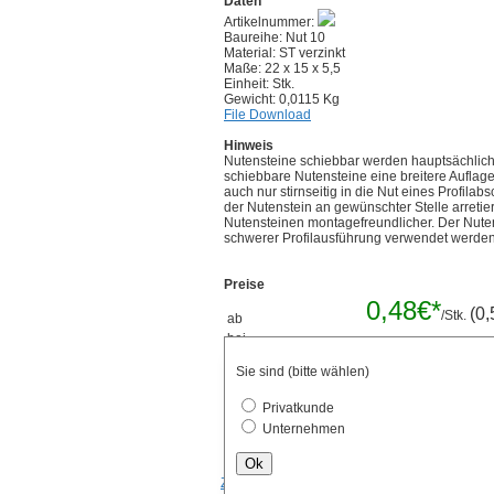
Daten
Artikelnummer:
Baureihe: Nut 10
Material: ST verzinkt
Maße: 22 x 15 x 5,5
Einheit: Stk.
Gewicht: 0,0115 Kg
File Download
Hinweis
Nutensteine schiebbar werden hauptsächlich
schiebbare Nutensteine eine breitere Auflag
auch nur stirnseitig in die Nut eines Profila
der Nutenstein an gewünschter Stelle arreti
Nutensteinen montagefreundlicher. Der Nutenst
schwerer Profilausführung verwendet werde
Preise
0,48€*
(0,
/Stk.
ab
bei
Mengenrabatt 
Verpackungseinheiten
Sie sind (bitte wählen)
Stk.
Privatkunde
Unternehmen
Ok
Zurück