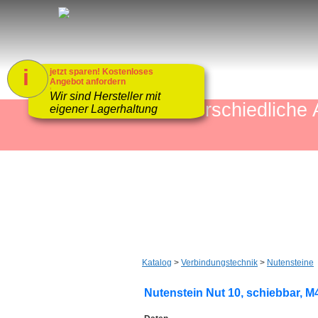
i
jetzt sparen! Kostenloses
Angebot anfordern
1
Wir sind Hersteller mit
mehr als 4000 unterschiedlic
eigener Lagerhaltung
Katalog
>
Verbindungstechnik
>
Nutensteine
Nutenstein Nut 10, schiebbar, M