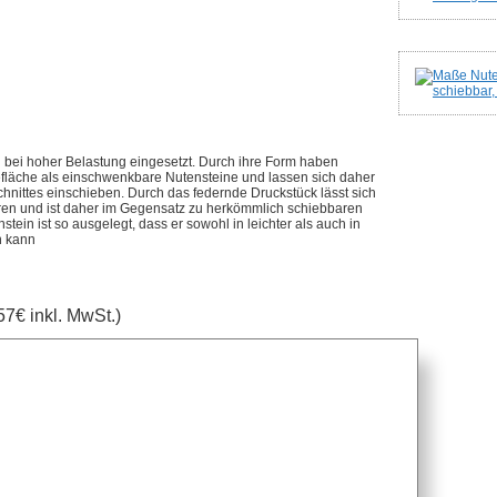
 bei hoher Belastung eingesetzt. Durch ihre Form haben
efläche als einschwenkbare Nutensteine und lassen sich daher
bschnittes einschieben. Durch das federnde Druckstück lässt sich
eren und ist daher im Gegensatz zu herkömmlich schiebbaren
ein ist so ausgelegt, dass er sowohl in leichter als auch in
n kann
57€ inkl. MwSt.)
anfragen