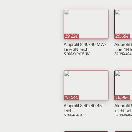
19,22€
20,68€
Aluprofil 8 40x40 MW-
Aluprofi
Line 3N leicht
Line 4N l
S108X4040L3N
S108X404
15,04€
16,96€
Aluprofil 8 40x40-45°
Aluprofil
leicht
leicht s
S108404045L
S1084040