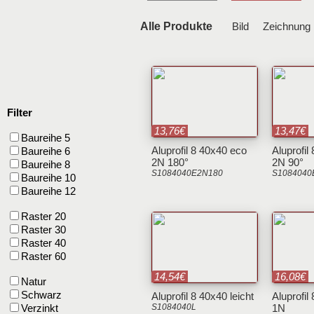
Alle Produkte
Bild
Zeichnun
Filter
13,76€
13,47€
Baureihe 5
Aluprofil 8 40x40 eco
Aluprofil
Baureihe 6
2N 180°
2N 90°
Baureihe 8
S1084040E2N180
S1084040
Baureihe 10
Baureihe 12
Raster 20
Raster 30
Raster 40
Raster 60
14,54€
16,08€
Natur
Schwarz
Aluprofil 8 40x40 leicht
Aluprofil
Verzinkt
S1084040L
1N