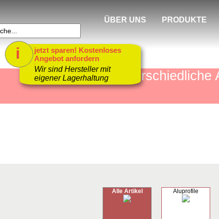
ÜBER UNS
PRODUKTE
i
jetzt sparen! Kostenloses
Angebot anfordern
1
Wir sind Hersteller mit
mehr als 4000 unterschiedlic
eigener Lagerhaltung
Alle Artikel
Aluprofile