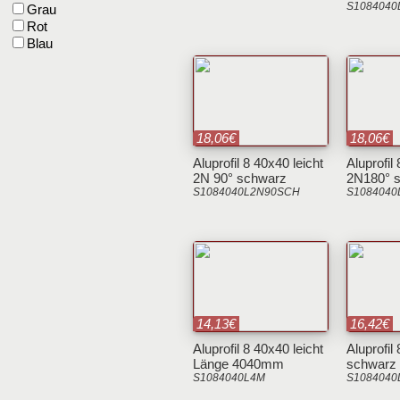
S1084040
Grau
Rot
Blau
18,06€
18,06€
Aluprofil 8 40x40 leicht
Aluprofil
2N 90° schwarz
2N180° 
S1084040L2N90SCH
S1084040
14,13€
16,42€
Aluprofil 8 40x40 leicht
Aluprofil
Länge 4040mm
schwarz
S1084040L4M
S1084040