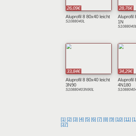
26,09€
28,76€
Aluprofil 8 80x40 leicht
Aluprofil
S1088040L
1N
S1088040
33,84€
34,29€
Aluprofil 8 80x40 leicht
Aluprofil
3N90
4N180
S10880403N90L
S1088040
[1]
[2]
[3]
[4]
[5]
[6]
[7]
[8]
[9]
[10]
[11]
[1
[37]