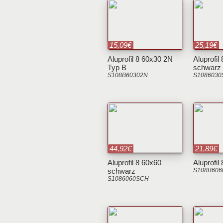
15,09€
25,19€
Aluprofil 8 60x30 2N
Aluprofil
Typ B
schwarz
S108B60302N
S108603
44,92€
21,89€
Aluprofil 8 60x60
Aluprofil
schwarz
S108B606
S1086060SCH